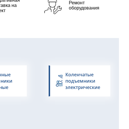
ративная
Ремонт
тавка на
оборудования
ект
чные
Коленчатые
мники
подъемники
ные
электрические