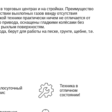
в торговых центрах и на стройках. Преимущество
тствии выхлопных газов ввиду отсутствия
кой техники практически ничем не отличается от
о привода, оснащены гладкими колёсами без
о рыхлым поверхностям.
а, берут для работы на песке, грунте, щебне, т.е.
Техника в
глосуточный
отличном
вис
состоянии!