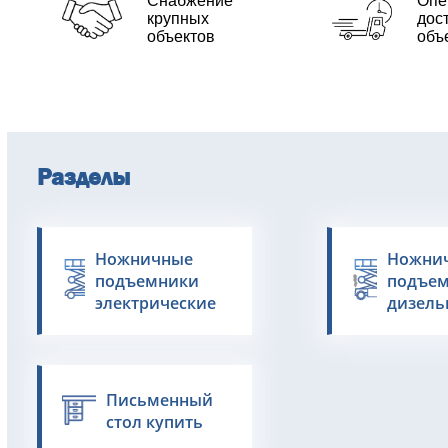
Cнабжение
Опе
крупных
дос
объектов
объ
Разделы
Ножничные
Ножни
подъемники
подъе
электрические
дизель
Письменный
стол купить