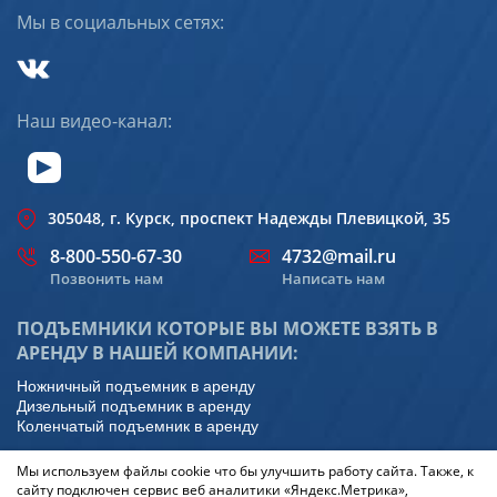
Мы в социальных сетях:
Наш видео-канал:
305048, г. Курск, проспект Надежды Плевицкой, 35
8-800-550-67-30
4732@mail.ru
Позвонить нам
Написать нам
ПОДЪЕМНИКИ КОТОРЫЕ ВЫ МОЖЕТЕ ВЗЯТЬ В
АРЕНДУ В НАШЕЙ КОМПАНИИ:
Ножничный подъемник в аренду
Дизельный подъемник в аренду
Коленчатый подъемник в аренду
Политика конфиденциальности
Мы используем файлы cookie что бы улучшить работу сайта. Также, к
сайту подключен сервис веб аналитики «Яндекс.Метрика»,